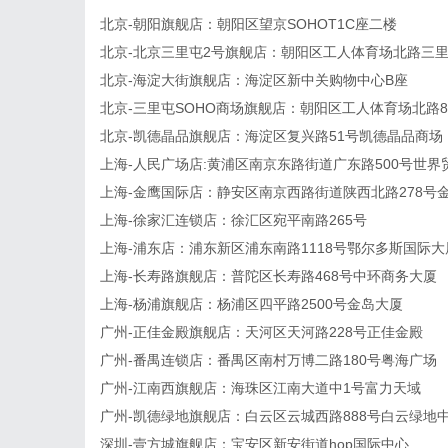
北京-朝阳旗舰店：朝阳区望京SOHOT1C座二楼
北京-北京三里屯2号旗舰店：朝阳区工人体育场北路三里屯
北京-海淀大街旗舰店：海淀区新中关购物中心B座
北京-三里屯SOHO商场旗舰店：朝阳区工人体育场北路8
北京-凯德晶品旗舰店：海淀区复兴路51号凯德晶品商场
上海-人民广场店:黄浦区南京东路街道广东路500号世界
上海-金鹰国际店：静安区南京西路街道陕西北路278号
上海-徐家汇连锁店：徐汇区宛平南路265号
上海-浦东店：浦东新区浦东南路1118号鄂尔多斯国际大
上海-长寿路旗舰店：普陀区长寿路468号中环商务大厦
上海-杨浦旗舰店：杨浦区四平路2500号金岛大厦
广州-正佳金殿旗舰店：天河区天河路228号正佳金殿
广州-番禺连锁店：番禺区南村万博二路180号粤海广场
广州-江南西旗舰店：海珠区江南大道中1号富力天域
广州-凯德绿地旗舰店：白云区云城西路888号白云绿地
深圳-壹方城旗舰店：宝安区新安街道hop国际中心