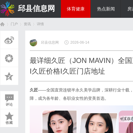
邱县信息网
体育健康
热点新闻
房
门户
资讯
详情
美食文化
邱县信息网
2026-06-14
首
›
›
›
最详细久匠（JON MAVIN）
I久匠价格I久匠门店地址
久匠
——全国直营连锁半永久美学品牌，深耕行业十载，
障，成为各年龄、各职业女性的变美首选。
评论
页
收藏