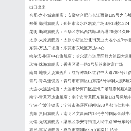
出口出来
合肥-之心城旗舰店：安徽省合肥市长江西路189号之心城写
郑州-郑州旗舰店：郑州市金水区凯旋广场B座13楼1324
昆明-顺城旗舰店：五华区东风西路顺城西塔26楼01久匠
太原-太原旗舰店：太原小店区贤北街茂业天地小区3号楼1
东莞-万达广场店：东莞市东城区万达中心
哈尔滨-财富中心旗舰店：哈尔滨市道里区群力第四大道财
珠海-珠海旗舰店：香洲区港一路3号新苏豪财富广场
南昌-地铁大厦旗舰店：红谷滩新区红谷中大道788号江信
青岛-青岛连锁店：青岛市市南区山东路6号华润大厦B座2
大连-大连连锁店：大连市沙河口区星海广场凯泰铭座A
南宁-青秀万达旗舰店：南宁市青秀区东葛路161号绿地中央
宁波-宁波连锁店：宁波市海曙区碶闸街58号都市仁和中心
贵阳-贵阳旗舰店：南明区文昌南路18号亨特国际金融中
无锡-无锡旗舰店：梁溪区崇安寺街道人民中路96号东岭锡
嘉兴-嘉兴旗舰店：嘉兴市南湖区中山东路1116号