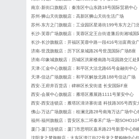
南京-新街口旗舰店：秦淮区中山东路18号国际贸易中心
苏州-狮山天街旗舰店：高新区狮山天街生活广场
苏州-东方之门旗舰店：工业园区星港街199号东方之门
长沙-芙蓉广场旗舰店：芙蓉区定王台街道藩后街湘域国
长沙-长沙旗舰店：开福区芙蓉中路一段416号泊富商业
济南-世茂旗舰店：历下区泉城路26号世茂国际广场B座
济南-印象城旗舰店：历城区洪家楼南路与花园路交汇处
天津-汇金中心旗舰店：和平区大沽北路65号金融街中心
天津-信达广场旗舰店：和平区解放北路188号信达广场
西安-王府井百货店：碑林区长安街道 长安国际F座
西安-会展中心旗舰店：雁塔区雁展路1111号莱安中心
西安-西安连锁店：雁塔区漳浒寨街道 科技路305号西安
佛山-万达广场旗舰店：桂澜北路28号南海万达广场中心
福州-福州旗舰店：晋安区东二环泰禾广场一期SOHO10
厦门-厦门连锁店：厦门市思明区嘉禾路23号新景中心B栋51
沈阳龙之梦旗舰店：大东区滂江街22号龙之梦购物中心红