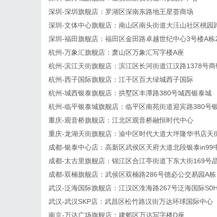
深圳-深圳旗舰店：罗湖区深南东路地王星荟商场
深圳-文体中心旗舰店：南山区南头街道大汪山社区桃园
深圳-福田旗舰店：福田区金田路卓越世纪中心3号楼A栋22层
杭州-万象汇旗舰店：萧山区万象汇写字楼A座
杭州-滨江天街旗舰店：滨江区长河街道江汉路1378号商
杭州-西子国际旗舰店：江干区百大绿城西子国际
杭州-城西银泰旗舰店：拱墅区丰潭路380号城西银泰城
杭州-临平银泰城旗舰店：临平区南苑街道迎宾路380号
重庆-观音桥旗舰店：江北区观音桥融恒时代中心
重庆-龙湖天街旗舰店：渝中区时代大道大坪隆华书店天
成都-银泰中心店：高新区武侯区天府大道北段银泰in99
成都-太古里旗舰店：锦江区合江亭街道下东大街169号
成都-双楠旗舰店：武侯区双楠路286号德必公交易园A栋
武汉-泛海国际旗舰店：江汉区淮海路267号泛海国际S0
武汉-武汉SKP店：武昌区松竹路汉街万达环球国际中心
南京-万达广场旗舰店：建邺区万达写字楼D座