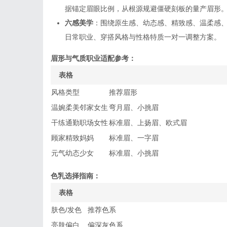
据锚定眉眼比例，从根源规避僵硬刻板的量产眉形
六感美学
：围绕原生感、幼态感、精致感、温柔感
日常职业、穿搭风格与性格特质一对一调整方案。
眉形与气质职业适配参考：
表格
风格类型
推荐眉形
温婉柔美邻家女生
弯月眉、小挑眉
干练通勤职场女性
标准眉、上扬眉、欧式眉
顾家精致妈妈
标准眉、一字眉
元气幼态少女
标准眉、小挑眉
色乳选择指南：
表格
肤色/发色
推荐色系
亮肤偏白
偏深灰色系