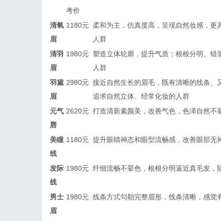
考价
清氧
1180元
柔和为主，仿真度高，呈现自然妆感，更
眉
人群
清羽
1980元
塑造立体轮廓，提升气质；根根分明、错
眉
人群
羽黛
2980元
接近自然生长的眉毛，既有清晰的线条、
眉
追求自然立体、经常化妆的人群
元气
2620元
打造清新素颜美，改善气色，色泽自然不
唇
美瞳
1180元
提升眼睛神态和眼型流畅感，改善眼部无
线
发际
1980元
纤细流畅不晕色，根根分明逼近真毛发，
线
男士
1980元
线条方式勾勒完整眉形，线条清晰，感觉
眉