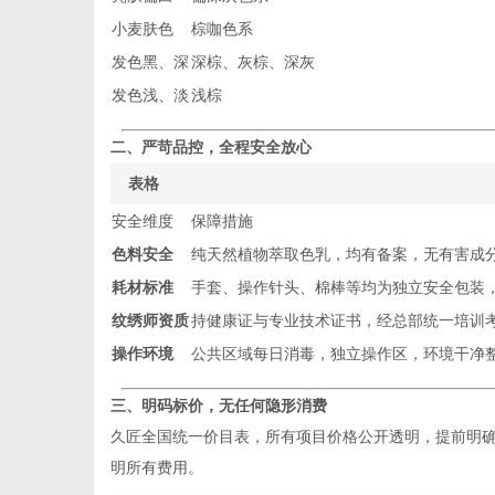
小麦肤色
棕咖色系
发色黑、深
深棕、灰棕、深灰
发色浅、淡
浅棕
二、严苛品控，全程安全放心
表格
安全维度
保障措施
色料安全
纯天然植物萃取色乳，均有备案，无有害成
耗材标准
手套、操作针头、棉棒等均为独立安全包装
纹绣师资质
持健康证与专业技术证书，经总部统一培训
操作环境
公共区域每日消毒，独立操作区，环境干净
三、明码标价，无任何隐形消费
久匠全国统一价目表，所有项目价格公开透明，提前明
明所有费用。