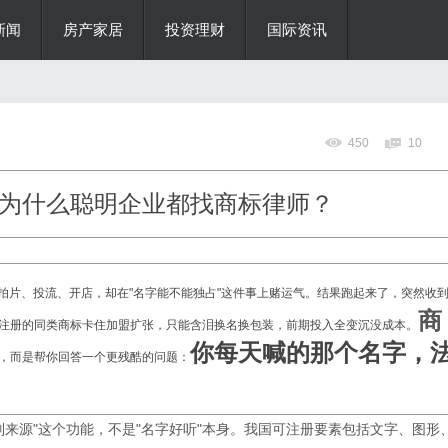
新闻
房产家居
投资理财
国际资讯
450
10
为什么聪明企业都找商标律师？
、拍片、投流、开店，却在"名字能不能独占"这件事上赌运气。结果跑起来了，突然收
商
注册的同类商标卡住加盟扩张，只能含泪换名换包装，前期投入全变沉没成本。
你每天喊的那个名字，
，而是帮你回答一个更残酷的问题：
别来源"这个功能，不是"名字好听"本身。我国可注册要素包括文字、图形