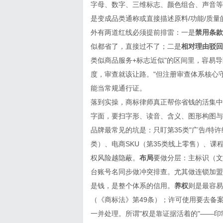
字母、数字、三维标志、颜色组合、声音等
是变成品类通称或直接描述原料/功能/质量
外有两道红线必须提前排雷：一是
禁用条款
似都省了，直接过不了；二是
相对理由驳回
类似商品服务+标志近似"的区间里，容易
度，审查就该让路。"但注册审查体系核心
能当常规通行证。
落到实操，商标律师真正帮你省钱的活集中
字面，要扫字形、读音、含义、图形构图与
品牌最常见的坑是：只盯第35类"广告/特许
类）、电商SKU（第35类线上零售）、课程
权风险越隐蔽。
布局
要做分层：主标识（文
台账号名同步做冲突排查。尤其做连锁加盟
是钱，是整个体系的信用。
养权
则是最容易
（《商标法》第
49条）；许可使用要去备
一并处理。所谓"权是靠证据活着的"——