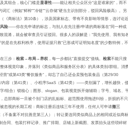
及其组合，核心门槛是
显著性
——能让相关公众区分"这是谁家的"，而不
的词汇（例如"鲜榨""冷链""云存储"硬当主识别部分，驳回风险极高）。另
（《商标法》第
10条），涉及国家标志、带有不良影响等情形，连讨论
风险
——你在先申请的标志，与别人在先注册/申请的商标落在"同一种或
导致混淆，就会被审查员引证驳回。很多人的误解是："我先使用、我有知
守的是在先权利秩序，使用证据只救"已形成可证明知名度"的少数特例，
在三步：
检索
→布局→养权
，每一步都比
"直接提交"值钱。
检索
不能只搜
整体视觉印象，并落到《类似商品和服务区分表》的具体类别
/群组。消
经营"或第43类"餐饮服务"，却忘了自己还会卖预包装食品（第29/30
/内容（第41类）、小程序SaaS（第42类）——类别漏了，增长越快，
字
/组合）锁核心；图形、slogan、包装视觉拆开做辅助；字号、域名、
，总部商标一旦被个别门店的乱贴标、超范围使用拖进纠纷，折损的不只
被忽视的长期工程：商标注册后连续三年不使用，任何人可申请
撤三
案（不备案不对抗善意第三人）；转让要连同类似商品上的相同或近似商
印制合同、包装打样记录、推广排期、店铺上新截图、发票抬头这些琐碎材