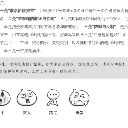
货。
一是
"取名阶段排雷"
，用检索
+字号筛查+域名可注册性一次性过滤掉高
名；
二是
"维权端的取证与节奏"
，从可信时间戳
/公证固化到平台投诉、
，而是把侵权成本抬到对方愿意谈和解或收手；
三是
"防御与反制"
，包括
宣告、用在先使用证据挡撤三等。好商标策略从不是
"注册越多越好"，而
节点上——主词、核心图形、关键类别、以及随时拿得出的使用证据链。
，而不是一层漂亮油漆。
握手
雷人
路过
鸡蛋