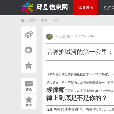
邱县信息网
体育健康
热点
门户
资讯
详情
美食文化
邱县信息网
2026-06-13
首
›
›
›
品牌护城河的第一公里：
很多创业者把品牌起跑线搞反了
——花几万做VI
异议通知、平台下架函，或者被隔壁城市一个更早
标律师
评论
的价值，从来不是帮你填一张申请表
页
律上到底是不是你的？
收藏
先把商标的基本盘讲清。商标保护的是
"识