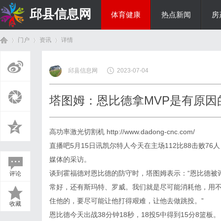
邱县信息网
体育健康
热点新闻
房
门户
资讯
详情
美食文化
邱县信息网
2023-07-04
首
›
›
›
塔图姆：恩比德拿MVP是有原因
高功率激光切割机
http://www.dadong-cnc.com/
直播吧5月15日讯凯尔特人今天在主场112比88击败7
媒体的采访。
谈到霍福德对恩比德的防守时，塔图姆表示：“恩比德被
评论
页
常好，还有斯玛特、罗威。我们就是尽可能消耗他，用
住他的，要尽可能让他打得艰难，让他去做跳投。”
收藏
恩比德今天出战38分钟18秒，18投5中得到15分8篮板。